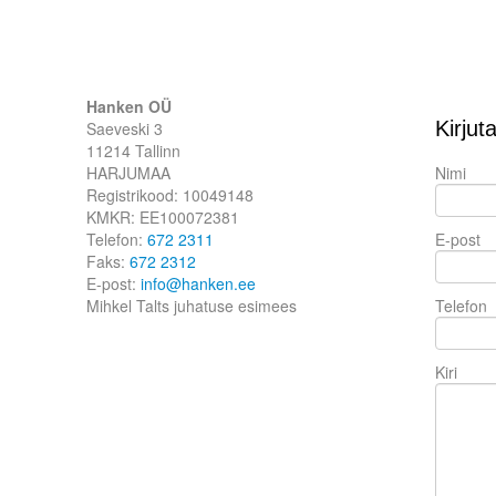
Hanken OÜ
Kirjut
Saeveski 3
11214 Tallinn
HARJUMAA
Nimi
Registrikood: 10049148
KMKR: EE100072381
Telefon:
672 2311
E-post
Faks:
672 2312
E-post:
info@hanken.ee
Mihkel Talts juhatuse esimees
Telefon
Kiri