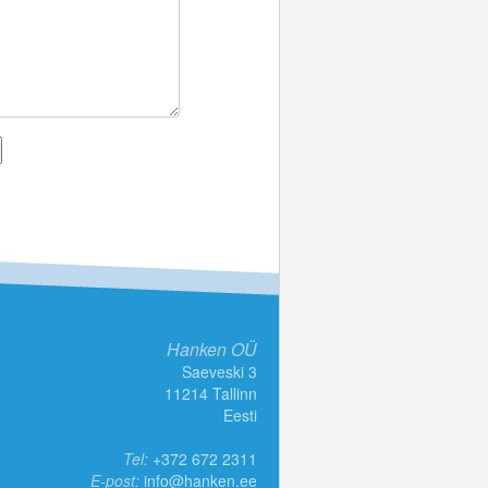
Hanken OÜ
Saeveski 3
11214 Tallinn
Eesti
Tel:
+372 672 2311
E-post:
info@hanken.ee