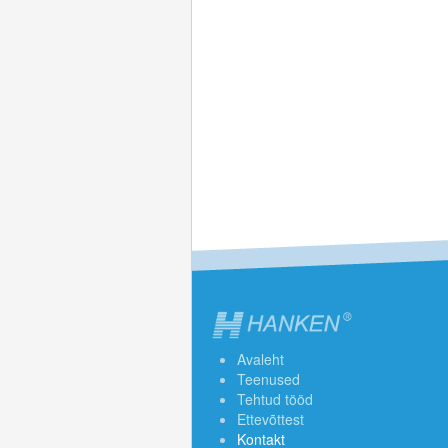
Avaleht
Teenused
Tehtud tööd
Ettevõttest
Kontakt