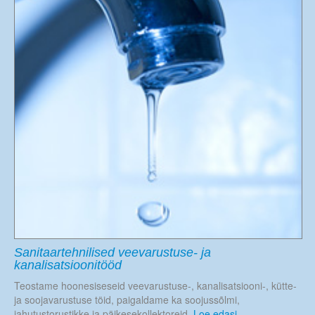
Sanitaartehnilised veevarustuse- ja
kanalisatsioonitööd
Teostame hoonesiseseid veevarustuse-, kanalisatsiooni-, kütte-
ja soojavarustuse töid, paigaldame ka soojussõlmi,
jahutustorustikke ja päikesekollektoreid.
Loe edasi ...