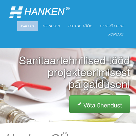
AVALEHT
TEENUSED
TEHTUD TÖÖD
ETTEVÕTTEST
KONTAKT
Sanitaartehnilised tööd
projekteerimisest
paigalduseni
Võta ühendust