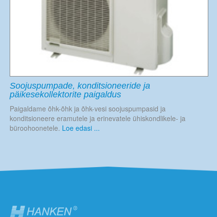
Soojuspumpade, konditsioneeride ja
päikesekollektorite paigaldus
Paigaldame õhk-õhk ja õhk-vesi soojuspumpasid ja
konditsioneere eramutele ja erinevatele ühiskondlikele- ja
büroohoonetele.
Loe edasi ...