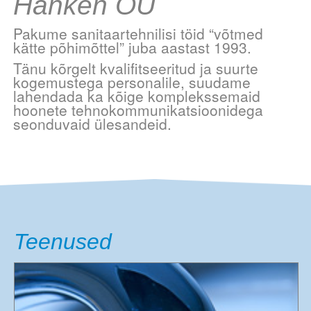
Hanken OÜ
Pakume sanitaartehnilisi töid “võtmed
kätte põhimõttel” juba aastast 1993.
Tänu kõrgelt kvalifitseeritud ja suurte
kogemustega personalile, suudame
lahendada ka kõige komplekssemaid
hoonete tehnokommunikatsioonidega
seonduvaid ülesandeid.
Teenused