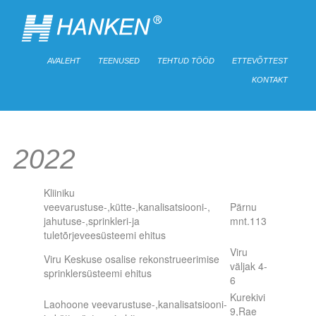
AVALEHT
TEENUSED
TEHTUD TÖÖD
ETTEVÕTTEST
KONTAKT
2022
Võta ühendust
Kliiniku
veevarustuse-,kütte-,kanalisatsiooni-,
Pärnu
jahutuse-,sprinkleri-ja
mnt.113
tuletõrjeveesüsteemi ehitus
Viru
Viru Keskuse osalise rekonstrueerimise
väljak 4-
sprinklersüsteemi ehitus
6
Kurekivi
Laohoone veevarustuse-,kanalisatsiooni-
9,Rae