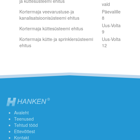
ja küttesüsteemi ehitus
vald
Kortermaja veevarustuse-ja
Päevalille
kanalisatsioonisüsteemi ehitus
8
Uus-Volta
Kortermaja küttesüsteemi ehitus
9
Kortermaja kütte-ja sprinklersüsteemi
Uus-Volta
ehitus
12
Avaleht
Teenused
Tehtud tööd
Ettevõttest
Kontakt