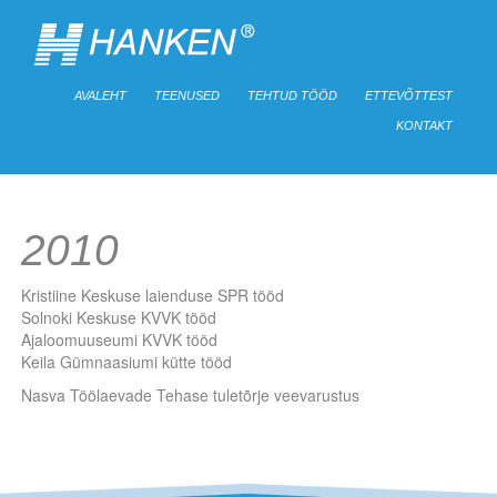
AVALEHT
TEENUSED
TEHTUD TÖÖD
ETTEVÕTTEST
KONTAKT
2010
Võta ühendust
Kristiine Keskuse laienduse SPR tööd
Solnoki Keskuse KVVK tööd
Ajaloomuuseumi KVVK tööd
Keila Gümnaasiumi kütte tööd
Nasva Töölaevade Tehase tuletõrje veevarustus