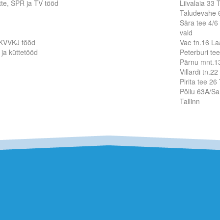
tte, SPR ja TV tööd
Liivalaia 33 T
Taludevahe 6
Sära tee 4/6 
vald
 KVVKJ tööd
Vae tn.16 L
ja küttetööd
Peterburi tee
Pärnu mnt.13
Villardi tn.22
Pirita tee 26 
Põllu 63A/Sa
Tallinn