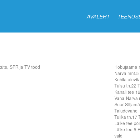
AVALEHT
TEENUS
küte, SPR ja TV tööd
Hobujaama 1
Narva mnt.5 
Kohila alev
Tuisu tn.22 T
Kanali tee 1
Vana-Narva m
Suur-Sõjamäe
Taludevahe 1
Tulika tn.17 
Läike tee põi
Läike tee 5 P
vald