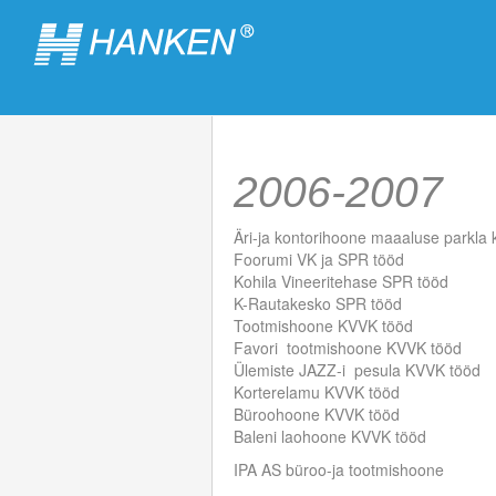
2006-2007
Äri-ja kontorihoone maaaluse parkla 
Foorumi VK ja SPR tööd
Kohila Vineeritehase SPR tööd
K-Rautakesko SPR tööd
Tootmishoone KVVK tööd
Favori tootmishoone KVVK tööd
Ülemiste JAZZ-i pesula KVVK tööd
Korterelamu KVVK tööd
Büroohoone KVVK tööd
Baleni laohoone KVVK tööd
IPA AS büroo-ja tootmishoone