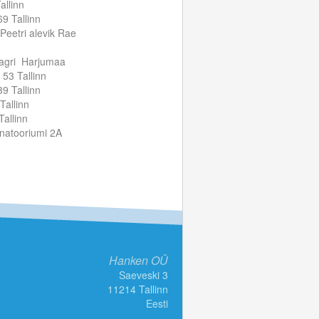
allinn
9 Tallinn
Peetri alevik Rae
aagri Harjumaa
 53 Tallinn
9 Tallinn
 Tallinn
Tallinn
natooriumi 2A
Hanken OÜ
Saeveski 3
11214 Tallinn
Eesti