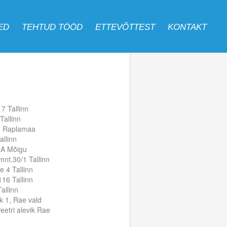
ED
TEHTUD TÖÖD
ETTEVÕTTEST
KONTAKT
Võta ühendust
7 Tallinn
Tallinn
ik Raplamaa
allinn
2A Mõigu
nt.30/1 Tallinn
 4 Tallinn
16 Tallinn
Tallinn
k 1, Rae vald
eetri alevik Rae